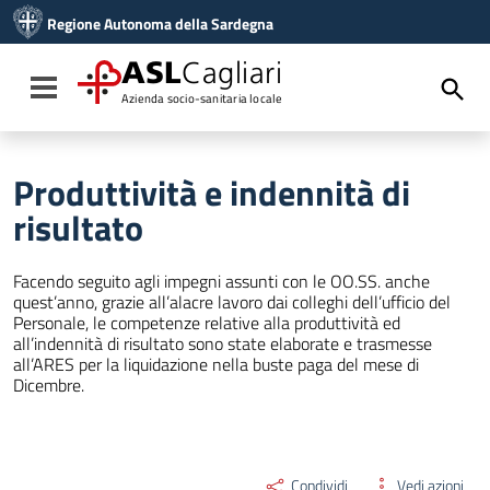
Vai ai contenuti
Regione Autonoma della Sardegna
Vai al menu di navigazione
Vai al footer
ASL
Cagliari
Toggle navigation
Azienda socio-sanitaria locale
Produttività e indennità di
risultato
Facendo seguito agli impegni assunti con le OO.SS. anche
quest’anno, grazie all’alacre lavoro dai colleghi dell’ufficio del
Personale, le competenze relative alla produttività ed
all’indennità di risultato sono state elaborate e trasmesse
all’ARES per la liquidazione nella buste paga del mese di
Dicembre.
Condividi
Vedi azioni