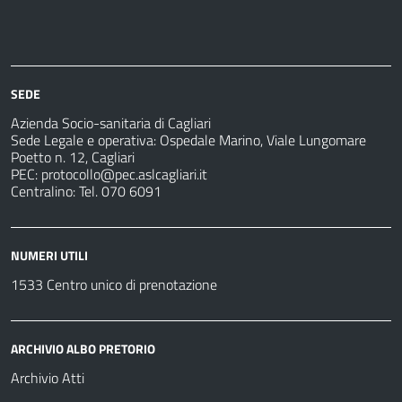
Azienda
Albo
Servizi
Ospedali
Pretorio
Come
Notizie
e
fare
strutture
per
sanitarie
SEDE
Azienda Socio-sanitaria di Cagliari
Sede Legale e operativa: Ospedale Marino, Viale Lungomare
Poetto n. 12, Cagliari
PEC:
protocollo@pec.aslcagliari.it
Centralino: Tel. 070 6091
NUMERI UTILI
1533 Centro unico di prenotazione
ARCHIVIO ALBO PRETORIO
Archivio Atti