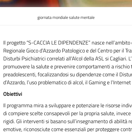
giornata mondiale salute mentale
Il progetto “S-CACCIA LE DIPENDENZE” nasce nell’ambito 
Regionale Gioco d’Azzardo Patologico e del Centro per il Tr
Disturbi Psichiatrici correlati all’Alcol della ASL si Cagliari. L
promuovere la salute e prevenire comportamenti a rischio t
preadolescenti, focalizzandosi su dipendenze come il Distu
d’Azzardo, l’uso problematico di alcol, il Gaming e l’Internet
Obiettivi
Il programma mira a sviluppare e potenziare le risorse indivi
di compiere scelte consapevoli per la propria salute, invece
rigidi. Gli interventi si basano sull’insegnamento di abilità r
emotive, riconosciute come essenziali per proteggere contro