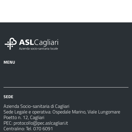
MENU
Azienda
Albo
Servizi
Ospedali
Pretorio
Come
Notizie
e
fare
strutture
per
sanitarie
SEDE
Azienda Socio-sanitaria di Cagliari
Sede Legale e operativa: Ospedale Marino, Viale Lungomare
Poetto n. 12, Cagliari
PEC:
protocollo@pec.aslcagliari.it
Centralino: Tel. 070 6091