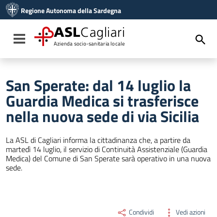
Vai ai contenuti
Regione Autonoma della Sardegna
Vai al menu di navigazione
Vai al footer
ASL
Cagliari
Toggle navigation
Azienda socio-sanitaria locale
San Sperate: dal 14 luglio la
Guardia Medica si trasferisce
nella nuova sede di via Sicilia
La ASL di Cagliari informa la cittadinanza che, a partire da
martedì 14 luglio, il servizio di Continuità Assistenziale (Guardia
Medica) del Comune di San Sperate sarà operativo in una nuova
sede.
Condividi
Vedi azioni