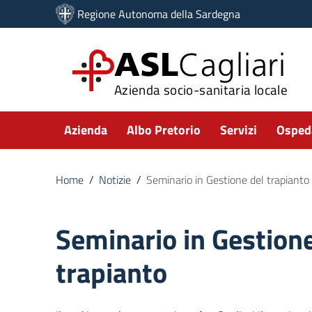
Vai ai contenuti
Regione Autonoma della Sardegna
Vai al menu di navigazione
Vai al footer
ASL
Cagliari
Azienda socio-sanitaria locale
Submenu
Azienda
Albo Pretorio
Servizi
Ospeda
Home
/
Notizie
/
Seminario in Gestione del trapianto
Seminario in Gestione
trapianto