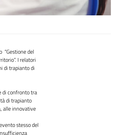
lo “Gestione del
torio”. I relatori
i di trapianto di
 di confronto tra
ità di trapianto
, alle innovative
’evento stesso del
insufficienza