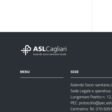
MENU
SEDE
Azienda Socio-sanitaria di
Azienda
Albo
Servizi
Sede Legale e operativa:
Ospedali
Pretorio
Come
Notizie
Lungomare Poetto n. 12, 
e
fare
PEC:
protocollo@pec.aslca
strutture
per
Centralino: Tel. 070 609
sanitarie