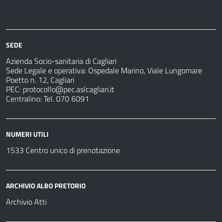
Azienda
Albo
Servizi
Ospedali
Pretorio
Come
Notizie
e
fare
strutture
per
sanitarie
SEDE
Azienda Socio-sanitaria di Cagliari
Sede Legale e operativa: Ospedale Marino, Viale Lungomare
Poetto n. 12, Cagliari
PEC:
protocollo@pec.aslcagliari.it
Centralino: Tel. 070 6091
NUMERI UTILI
1533 Centro unico di prenotazione
ARCHIVIO ALBO PRETORIO
Archivio Atti