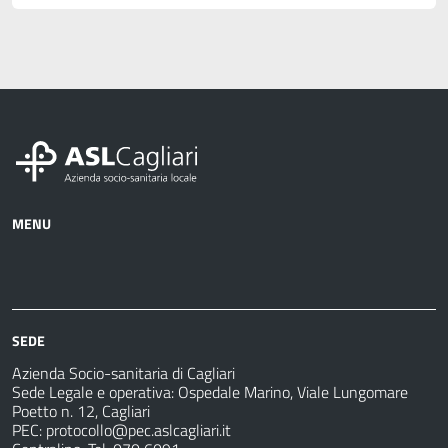
MENU
Azienda
Albo
Servizi
Ospedali
Pretorio
Come
Notizie
e
fare
strutture
per
sanitarie
SEDE
Azienda Socio-sanitaria di Cagliari
Sede Legale e operativa: Ospedale Marino, Viale Lungomare
Poetto n. 12, Cagliari
PEC:
protocollo@pec.aslcagliari.it