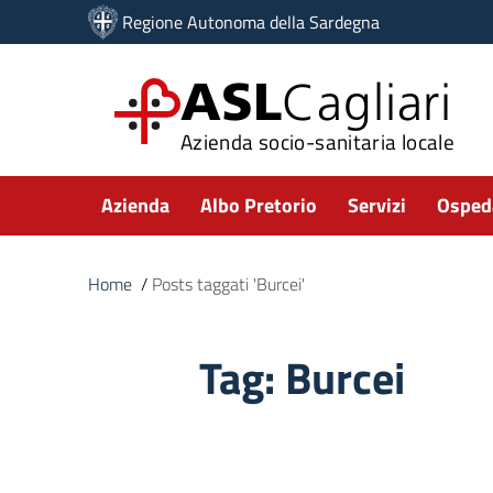
Vai ai contenuti
Regione Autonoma della Sardegna
Vai al menu di navigazione
Vai al footer
ASL
Cagliari
Azienda socio-sanitaria locale
Submenu
Azienda
Albo Pretorio
Servizi
Ospeda
Home
/
Posts taggati 'Burcei'
Tag:
Burcei