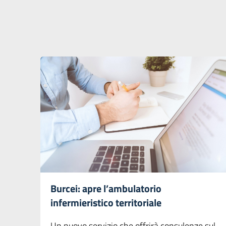
Burcei: apre l’ambulatorio
infermieristico territoriale
Un nuovo servizio che offrirà consulenze sul