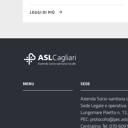
LEGGI DI PIÙ
MENU
SEDE
Azienda Socio-sanitaria di
Azienda
Albo
Servizi
Sede Legale e operativa:
Ospedali
Pretorio
Come
Notizie
Lungomare Poetto n. 12, 
e
fare
PEC:
protocollo@pec.aslca
strutture
per
Centralino: Tel. 070 609
sanitarie