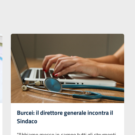
Burcei: il direttore generale incontra il
Sindaco
“Abbiamo messo in campo tutti gli strumenti