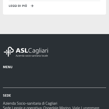
LEGGI DI PIÙ
MENU
Azienda
Albo
Servizi
Ospedali
Pretorio
Come
Notizie
e
fare
strutture
per
sanitarie
SEDE
Azienda Socio-sanitaria di Cagliari
Sede Legale e operativa: Ospedale Marino, Viale Lungomare