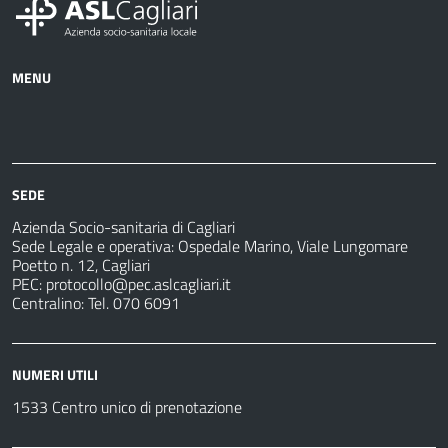
MENU
Azienda
Albo
Servizi
Ospedali
Pretorio
Come
Notizie
e
fare
strutture
per
sanitarie
SEDE
Azienda Socio-sanitaria di Cagliari
Sede Legale e operativa: Ospedale Marino, Viale Lungomare
Poetto n. 12, Cagliari
PEC:
protocollo@pec.aslcagliari.it
Centralino: Tel. 070 6091
NUMERI UTILI
1533 Centro unico di prenotazione