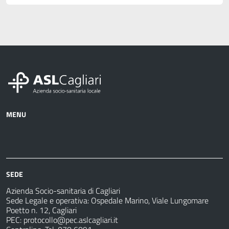
MENU
Azienda
Albo
Servizi
Ospedali
Pretorio
Come
Notizie
e
fare
strutture
per
sanitarie
SEDE
Azienda Socio-sanitaria di Cagliari
Sede Legale e operativa: Ospedale Marino, Viale Lungomare
Poetto n. 12, Cagliari
PEC:
protocollo@pec.aslcagliari.it