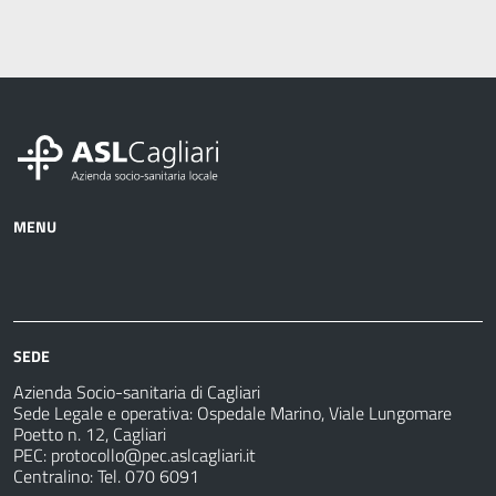
MENU
Azienda
Albo
Servizi
Ospedali
Pretorio
Come
Notizie
e
fare
strutture
per
sanitarie
SEDE
Azienda Socio-sanitaria di Cagliari
Sede Legale e operativa: Ospedale Marino, Viale Lungomare
Poetto n. 12, Cagliari
PEC:
protocollo@pec.aslcagliari.it
Centralino: Tel. 070 6091