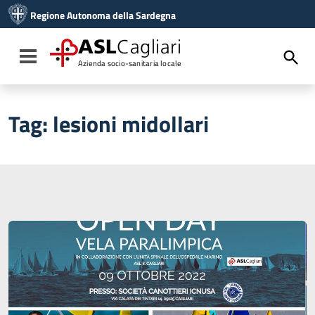
Vai ai contenuti
Regione Autonoma della Sardegna
Vai al menu di navigazione
Vai al footer
ASL
Cagliari
Toggle navigation
Azienda socio-sanitaria locale
Tag:
lesioni midollari