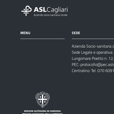
MENU
SEDE
Azienda Socio-sanitaria di
Azienda
Albo
Servizi
Sede Legale e operativa:
Ospedali
Pretorio
Come
Notizie
Lungomare Poetto n. 12, 
e
fare
PEC:
protocollo@pec.aslca
strutture
per
Centralino: Tel. 070 609
sanitarie