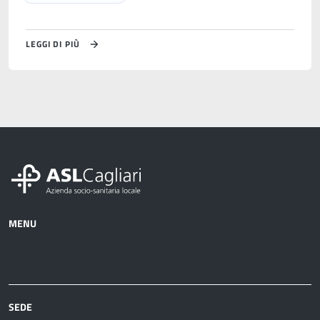
LEGGI DI PIÙ
MENU
Azienda
Albo
Servizi
Ospedali
Pretorio
Come
Notizie
e
fare
strutture
per
sanitarie
SEDE