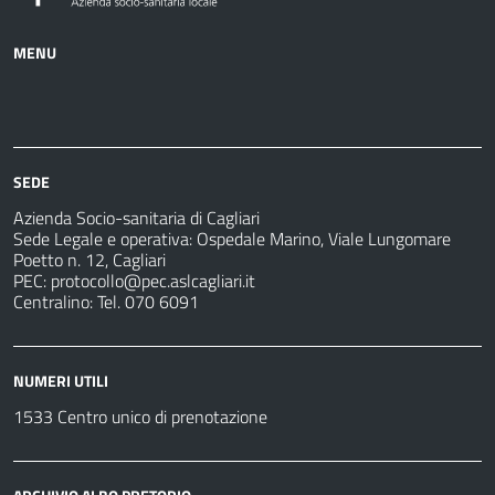
MENU
Azienda
Albo
Servizi
Ospedali
Pretorio
Come
Notizie
e
fare
strutture
per
sanitarie
SEDE
Azienda Socio-sanitaria di Cagliari
Sede Legale e operativa: Ospedale Marino, Viale Lungomare
Poetto n. 12, Cagliari
PEC:
protocollo@pec.aslcagliari.it
Centralino: Tel. 070 6091
NUMERI UTILI
1533 Centro unico di prenotazione