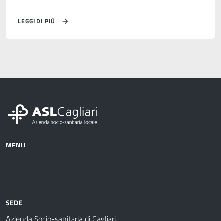
LEGGI DI PIÙ
MENU
Azienda
Albo
Servizi
Ospedali
Pretorio
Come
Notizie
e
fare
strutture
per
sanitarie
SEDE
Azienda Socio-sanitaria di Cagliari