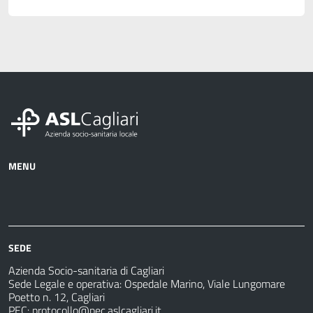
MENU
Azienda
Albo
Servizi
Ospedali
Pretorio
Come
Notizie
e
fare
strutture
per
sanitarie
SEDE
Azienda Socio-sanitaria di Cagliari
Sede Legale e operativa: Ospedale Marino, Viale Lungomare
Poetto n. 12, Cagliari
PEC:
protocollo@pec.aslcagliari.it