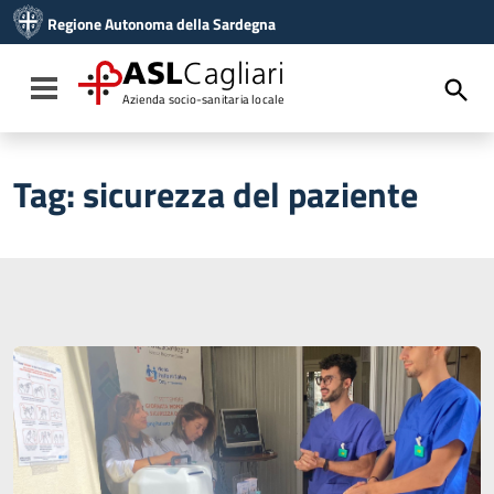
Vai ai contenuti
Regione Autonoma della Sardegna
Vai al menu di navigazione
Vai al footer
ASL
Cagliari
Toggle navigation
Azienda socio-sanitaria locale
Tag:
sicurezza del paziente