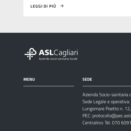
LEGGI DI PIÙ
MENU
SEDE
Azienda Socio-sanitaria di
Azienda
Albo
Servizi
Sede Legale e operativa:
Ospedali
Pretorio
Come
Notizie
Lungomare Poetto n. 12, 
e
fare
PEC:
protocollo@pec.aslca
strutture
per
Centralino: Tel. 070 609
sanitarie