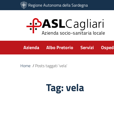
Vai ai contenuti
Regione Autonoma della Sardegna
Vai al menu di navigazione
Vai al footer
ASL
Cagliari
Azienda socio-sanitaria locale
Submenu
Azienda
Albo Pretorio
Servizi
Ospeda
Home
/
Posts taggati 'vela'
Tag:
vela