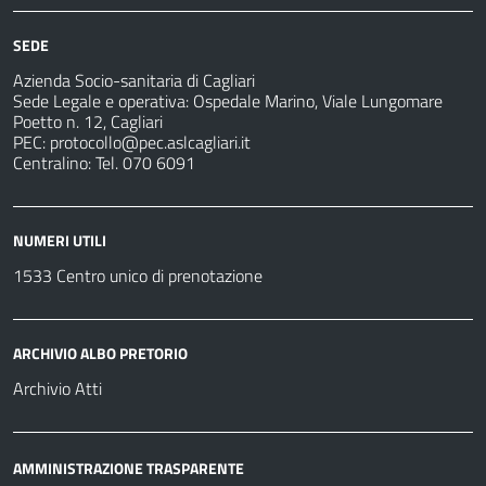
e
fare
strutture
per
sanitarie
SEDE
Azienda Socio-sanitaria di Cagliari
Sede Legale e operativa: Ospedale Marino, Viale Lungomare
Poetto n. 12, Cagliari
PEC:
protocollo@pec.aslcagliari.it
Centralino: Tel. 070 6091
NUMERI UTILI
1533 Centro unico di prenotazione
ARCHIVIO ALBO PRETORIO
Archivio Atti
AMMINISTRAZIONE TRASPARENTE