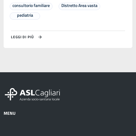
consultorio familiare
Distretto Area vasta
pediatria
LEGGI DI PIÙ
MENU
Azienda
Albo
Servizi
Ospedali
Pretorio
Come
Notizie