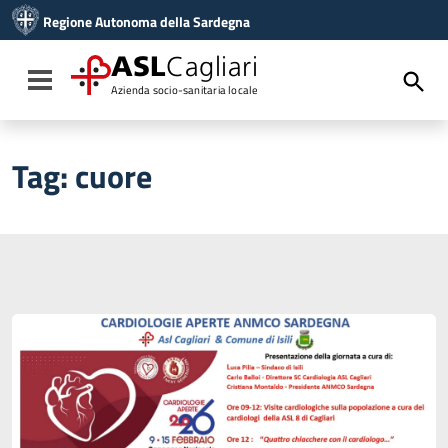
Vai ai contenuti
Regione Autonoma della Sardegna
Vai al menu di navigazione
Vai al footer
ASL
Cagliari
Toggle navigation
Azienda socio-sanitaria locale
Tag:
cuore