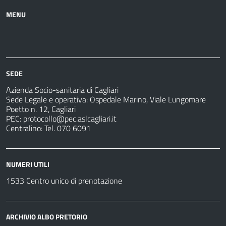
MENU
Azienda
Albo
Servizi
Ospedali
Pretorio
Come
Notizie
e
fare
strutture
per
sanitarie
SEDE
Azienda Socio-sanitaria di Cagliari
Sede Legale e operativa: Ospedale Marino, Viale Lungomare
Poetto n. 12, Cagliari
PEC:
protocollo@pec.aslcagliari.it
Centralino: Tel. 070 6091
NUMERI UTILI
1533 Centro unico di prenotazione
ARCHIVIO ALBO PRETORIO