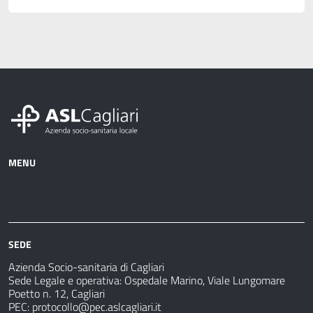
MENU
Azienda
Albo
Servizi
Ospedali
Pretorio
Come
Notizie
e
fare
strutture
per
sanitarie
SEDE
Azienda Socio-sanitaria di Cagliari
Sede Legale e operativa: Ospedale Marino, Viale Lungomare
Poetto n. 12, Cagliari
PEC:
protocollo@pec.aslcagliari.it