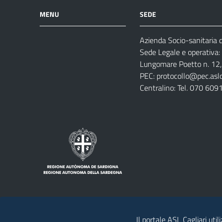
MENU
SEDE
Azienda Socio-sanitaria di
Azienda
Albo
Servizi
Sede Legale e operativa:
Ospedali
Pretorio
Come
Notizie
Lungomare Poetto n. 12, 
e
fare
PEC:
protocollo@pec.aslca
strutture
per
Centralino: Tel. 070 609
sanitarie
Il portale ASL Cagliari util