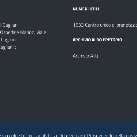
NUMERI UTILI
 Cagliari
1533 Centro unico di prenotazi
 Ospedale Marino, Viale
Cagliari
ARCHIVIO ALBO PRETORIO
gliari.it
1
Archivio Atti
izza cookie tecnici, analytics e di terze parti. Proseguendo nella navig