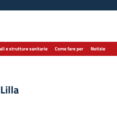
li e strutture sanitarie
Come fare per
Notizie
Lilla