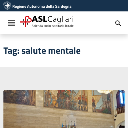
Vai ai contenuti
Regione Autonoma della Sardegna
Vai al menu di navigazione
Vai al footer
ASL
Cagliari
Toggle navigation
Azienda socio-sanitaria locale
Tag:
salute mentale