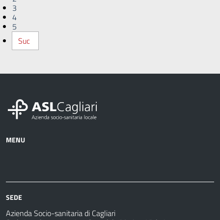
3
4
5
Suc
MENU
Azienda
Albo
Servizi
Ospedali
Pretorio
Come
Notizie
e
fare
strutture
per
sanitarie
SEDE
Azienda Socio-sanitaria di Cagliari