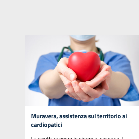
Muravera, assistenza sul territorio ai
cardiopatici
La struttura opera in sinergia, secondo il