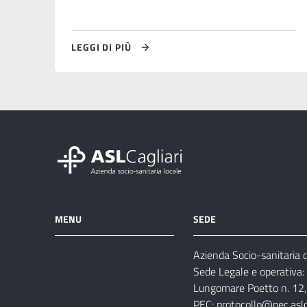
LEGGI DI PIÙ
MENU
SEDE
Azienda Socio-sanitaria di
Azienda
Albo
Servizi
Sede Legale e operativa:
Ospedali
Pretorio
Come
Notizie
Lungomare Poetto n. 12, 
e
fare
PEC:
protocollo@pec.aslca
strutture