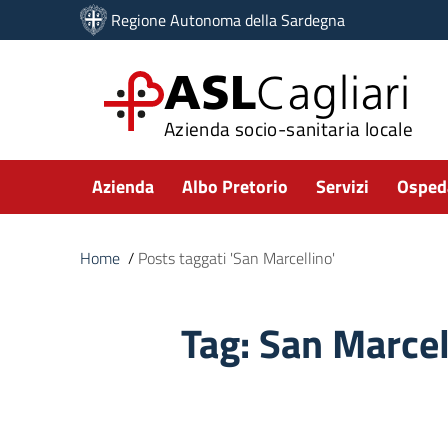
Vai ai contenuti
Regione Autonoma della Sardegna
Vai al menu di navigazione
Vai al footer
ASL
Cagliari
Azienda socio-sanitaria locale
Submenu
Azienda
Albo Pretorio
Servizi
Ospeda
Home
/
Posts taggati 'San Marcellino'
Tag:
San Marcel