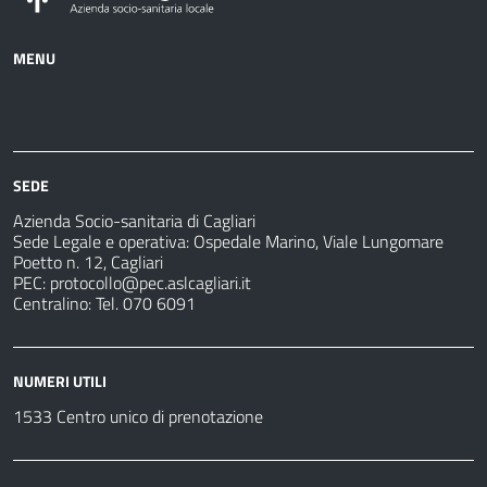
MENU
Azienda
Albo
Servizi
Ospedali
Pretorio
Come
Notizie
e
fare
strutture
per
sanitarie
SEDE
Azienda Socio-sanitaria di Cagliari
Sede Legale e operativa: Ospedale Marino, Viale Lungomare
Poetto n. 12, Cagliari
PEC:
protocollo@pec.aslcagliari.it
Centralino: Tel. 070 6091
NUMERI UTILI
1533 Centro unico di prenotazione